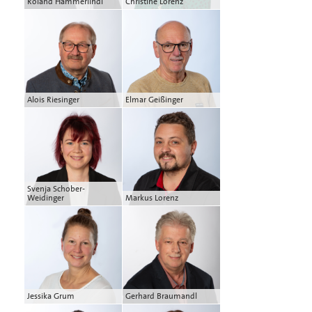
Roland Hammerlindl
Christine Lorenz
Alois Riesinger
Elmar Geißinger
Svenja Schober-
Weidinger
Markus Lorenz
Jessika Grum
Gerhard Braumandl